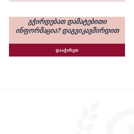
გჭირდებათ დამატებითი
ინფორმაცია? დაგვიკავშირდით
ᲓᲐᲐᲭᲘᲠᲔᲗ